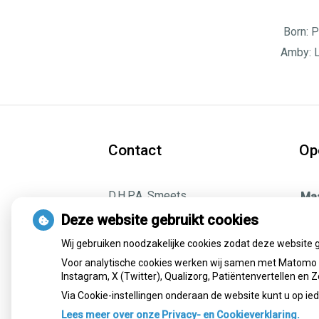
Born: P
Amby: L
Contact
Op
D.H.P.A. Smeets
Ma
|
info@logopedieborn.nl
Din
Deze website gebruikt cookies
Born: Prins Bisdomstraat 11 |
Wo
6121 JE Born Tel:
046-
Wij gebruiken noodzakelijke cookies zodat deze website 
Don
4855710
|
06-13179423
Voor analytische cookies werken wij samen met Matomo e
Vri
Instagram, X (Twitter), Qualizorg, Patiëntenvertellen en
Amby: Laurierhoven 30 | 6225 GA
Maastricht Tel:
043-
Via Cookie-instellingen onderaan de website kunt u op 
3632736
|
06-13179423
Lees meer over onze Privacy- en Cookieverklaring.