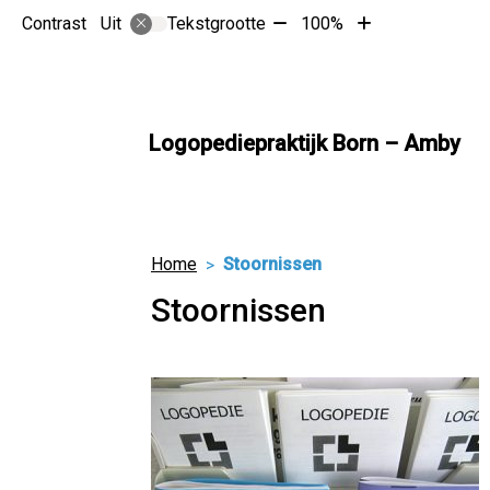
Tekst
Tekst
Contrast
Tekstgrootte
100%
Uit
verkleinen
vergroten
met
met
10%
10%
Logopediepraktijk Born – Amby
Home
Stoornissen
Stoornissen