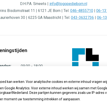
D.H.P.A. Smeets |
info@logopedieborn.nl
rins Bisdomstraat 11 | 6121 JE Born | Tel:
046-4855710
|
06-13
aurierhoven 30 | 6225 GA Maastricht | Tel:
043-3632736
|
06-1
eningstijden
andag:
09:00 - 18:00
sdag:
09:00 - 18:00
ensdag:
09:00 - 18:00
goed kan werken. Voor analytische cookies en externe inhoud vragen w
Geregistreerd
derdag:
09:00 - 18:00
dyslexiebehandelaa
n Google Analytics. Voor externe inhoud werken wij samen met Google
jdag:
09:00 - 18:00
 ZorgkaartNederland. Deze partijen kunnen gegevens zoals uw IP-adres 
ieder moment uw toestemming intrekken of aanpassen.