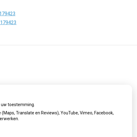
179423
3179423
ij uw toestemming.
r
 (Maps, Translate en Reviews), YouTube, Vimeo, Facebook,
verwerken.