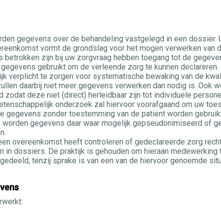
den gegevens over de behandeling vastgelegd in een dossier. U
vereenkomst vormt de grondslag voor het mogen verwerken van 
s betrokken zijn bij uw zorgvraag hebben toegang tot de gegeve
 gegevens gebruikt om de verleende zorg te kunnen declareren.
elijk verplicht te zorgen voor systematische bewaking van de kw
zullen daarbij niet meer gegevens verwerken dan nodig is. Ook 
dat deze niet (direct) herleidbaar zijn tot individuele persone
etenschappelijk onderzoek zal hiervoor voorafgaand om uw toes
 de gegevens zonder toestemming van de patiënt worden gebruikt.
 worden gegevens daar waar mogelijk gepseudonimiseerd of gea
n.
een overeenkomst heeft controleren of gedeclareerde zorg rechtm
en in dossiers. De praktijk is gehouden om hieraan medewerking t
eeld, tenzij sprake is van een van de hiervoor genoemde situati
vens
werkt: