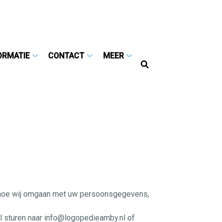
ORMATIE
CONTACT
MEER
Hoofdmenu
Informatie
Contact
Meer
submenu
submenu
submenu
jft hoe wij omgaan met uw persoonsgegevens,
il sturen naar info@logopedieamby.nl of