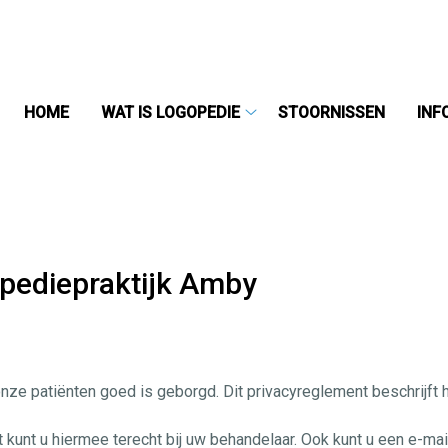
HOME
WAT IS LOGOPEDIE
STOORNISSEN
INF
Wat
is
logopedie
submenu
pediepraktijk Amby
n onze patiënten goed is geborgd. Dit privacyreglement beschri
t kunt u hiermee terecht bij uw behandelaar. Ook kunt u een e-ma