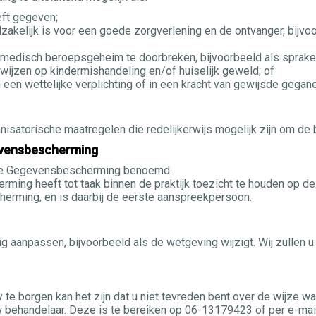
eft gegeven;
akelijk is voor een goede zorgverlening en de ontvanger, bijvo
medisch beroepsgeheim te doorbreken, bijvoorbeeld als sprake 
ie wijzen op kindermishandeling en/of huiselijk geweld; of
een wettelijke verplichting of in een kracht van gewijsde gegane 
isatorische maatregelen die redelijkerwijs mogelijk zijn om de
ensbescherming
ijke Gegevensbescherming benoemd.
ming heeft tot taak binnen de praktijk toezicht te houden op d
rming, en is daarbij de eerste aanspreekpersoon.
ig aanpassen, bijvoorbeeld als de wetgeving wijzigt. Wij zullen u
 te borgen kan het zijn dat u niet tevreden bent over de wijze 
uw behandelaar. Deze is te bereiken op 06-13179423 of per e-ma