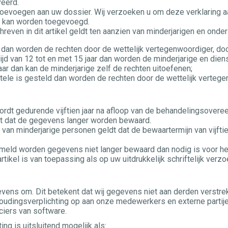
eerd.
en toevoegen aan uw dossier. Wij verzoeken u om deze verklaring
r kan worden toegevoegd.
chreven in dit artikel geldt ten aanzien van minderjarigen en ond
ar dan worden de rechten door de wettelijk vertegenwoordiger, doo
ftijd van 12 tot en met 15 jaar dan worden de minderjarige en die
aar dan kan de minderjarige zelf de rechten uitoefenen;
atele is gesteld dan worden de rechten door de wettelijk verteg
rdt gedurende vijftien jaar na afloop van de behandelingsovere
t dat de gegevens langer worden bewaard.
an minderjarige personen geldt dat de bewaartermijn van vijftien 
vermeld worden gegevens niet langer bewaard dan nodig is voor he
rtikel is van toepassing als op uw uitdrukkelijk schriftelijk verz
evens om. Dit betekent dat wij gegevens niet aan derden verst
udingsverplichting op aan onze medewerkers en externe partijen
nciers van software.
g is uitsluitend mogelijk als: