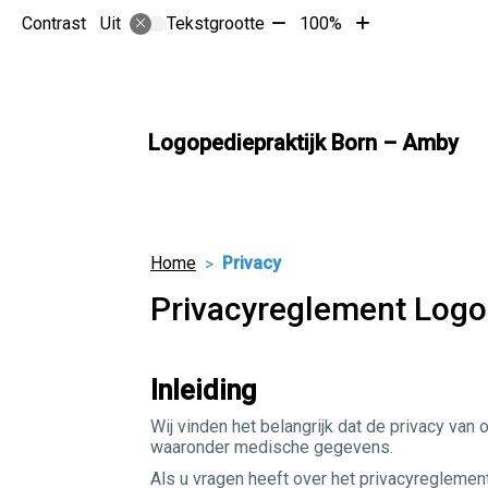
Tekst
Tekst
Contrast
Tekstgrootte
100%
Uit
verkleinen
vergroten
met
met
10%
10%
Logopediepraktijk Born – Amby
Home
Privacy
Privacyreglement Logo
Inleiding
Wij vinden het belangrijk dat de privacy va
waaronder medische gegevens.
Als u vragen heeft over het privacyreglemen