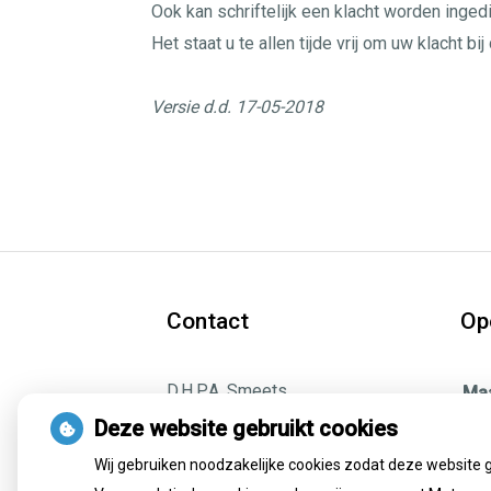
Ook kan schriftelijk een klacht worden inged
Het staat u te allen tijde vrij om uw klacht b
Versie d.d. 17-05-2018
Contact
Op
D.H.P.A. Smeets
Ma
|
info@logopedieborn.nl
Din
Deze website gebruikt cookies
Born: Prins Bisdomstraat 11 |
Wo
6121 JE Born Tel:
046-
Wij gebruiken noodzakelijke cookies zodat deze website 
Don
4855710
|
06-13179423