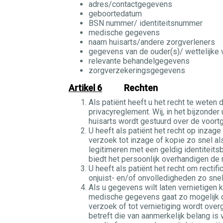
adres/contactgegevens
geboortedatum
BSN nummer/ identiteitsnummer
medische gegevens
naam huisarts/andere zorgverleners
gegevens van de ouder(s)/ wettelijke
relevante behandelgegevens
zorgverzekeringsgegevens
Artikel 6
Rechten
Als patiënt heeft u het recht te weten
privacyreglement. Wij, in het bijzonder
huisarts wordt gestuurd over de voort
U heeft als patiënt het recht op inza
verzoek tot inzage of kopie zo snel als
legitimeren met een geldig identitei
biedt het persoonlijk overhandigen de
U heeft als patiënt het recht om rectif
onjuist- en/of onvolledigheden zo sne
Als u gegevens wilt laten vernietigen k
medische gegevens gaat zo mogelijk 
verzoek of tot vernietiging wordt over
betreft die van aanmerkelijk belang is