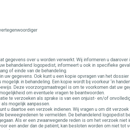
 vertegenwoordiger
 dat gegevens over u worden verwerkt. Wij informeren u daarover 
 uw behandelend logopedist, informeert u ook in specifieke geval
gang of einde van de behandeling.
ge in uw gegevens. Ook kunt u een kopie opvragen van het dossie
 mogelijk in behandeling. Een kopie wordt bij voorkeur ‘in handen
tsbewijs. Deze voorzorgsmaatregel is om te voorkomen dat uw 
 mogelijkheid om eventuele vragen te beantwoorden.
icatie te verzoeken als sprake is van een onjuist- en/of onvolled
l als mogelijk aanpassen.
unt u daartoe een verzoek indienen. Wij vragen u om dit verzoek 
de beweegredenen te vermelden. De behandelend logopedist beo
gegaan. Als er een zwaarwegende reden is om het verzoek niet in 
 voor een ander dan de patiënt, kan besloten worden om niet tot v