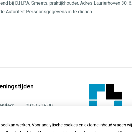
iend bij D.H.P.A. Smeets, praktijkhouder. Adres Laurierhoven 30,
ij de Autoriteit Persoonsgegevens in te dienen.
eningstijden
andag:
09:00 - 18:00
sdag:
09:00 - 18:00
ensdag:
09:00 - 18:00
goed kan werken. Voor analytische cookies en externe inhoud vragen w
Geregistreerd
derdag:
09:00 - 18:00