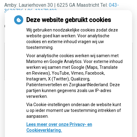
Amby: Laurierhoven 30 | 6225 GA Maastricht Tel:
043-
3632736
|
06-13179423
Deze website gebruikt cookies
Openingstijden
Wij gebruiken noodzakelijke cookies zodat deze
website goed kan werken. Voor analytische
cookies en externe inhoud vragen wij uw
Maandag:
09:00 - 18:00
toestemming.
Dinsdag:
09:00 - 18:00
Voor analytische cookies werken wij samen met
Woensdag:
09:00 - 18:00
Matomo en Google Analytics. Voor externe inhoud
werken wij samen met Google (Maps, Translate
Donderdag:
09:00 - 18:00
en Reviews), YouTube, Vimeo, Facebook,
Vrijdag:
09:00 - 18:00
Instagram, X (Twitter), Qualizorg,
Patiëntenvertellen en ZorgkaartNederland. Deze
partijen kunnen gegevens zoals uw IP-adres
verwerken.
Via Cookie-instellingen onderaan de website kunt
u op ieder moment uw toestemming intrekken of
aanpassen.
Lees meer over onze Privacy- en
Cookieverklaring.
Geregistreerd dyslexiebehandelaar